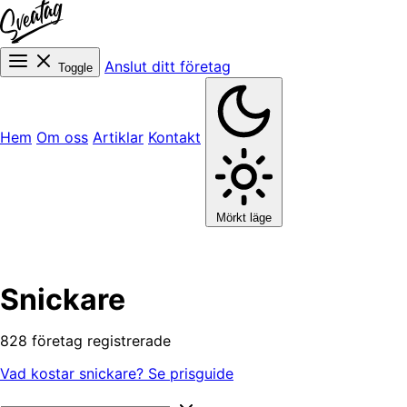
Anslut ditt företag
Toggle
Hem
Om oss
Artiklar
Kontakt
Mörkt läge
Snickare
828 företag registrerade
Vad kostar snickare? Se prisguide