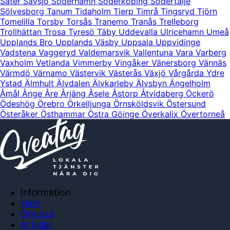
Säter
Sävsjö
Söderhamn
Söderköping
Södertälje
Sölvesborg
Tanum
Tidaholm
Tierp
Timrå
Tingsryd
Tjörn
Tomelilla
Torsby
Torsås
Tranemo
Tranås
Trelleborg
Trollhättan
Trosa
Tyresö
Täby
Uddevalla
Ulricehamn
Umeå
Upplands Bro
Upplands Väsby
Uppsala
Uppvidinge
Vadstena
Vaggeryd
Valdemarsvik
Vallentuna
Vara
Varberg
Vaxholm
Vetlanda
Vimmerby
Vingåker
Vänersborg
Vännäs
Värmdö
Värnamo
Västervik
Västerås
Växjö
Vårgårda
Ydre
Ystad
Älmhult
Älvdalen
Älvkarleby
Älvsbyn
Ängelholm
Åmål
Ånge
Åre
Årjäng
Åsele
Åstorp
Åtvidaberg
Öckerö
Ödeshög
Örebro
Örkelljunga
Örnsköldsvik
Östersund
Österåker
Östhammar
Östra Göinge
Överkalix
Övertorneå
Information
Hem
Om oss
Artiklar