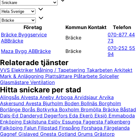
Företag
Kommun
Kontakt
Telefon
Bräcke Byggservice
070-877 44
Bräcke
AB
Bräcke
73
070-252 55
Maza Bygg AB
Bräcke
Bräcke
94
Relaterade tjänster
VVS
Elektriker
Målning / Tapetsering
Takarbeten
Arkitekt
Mark & Anläggning
Plattsättare
Plåtarbete
Solceller
Glasmästare
Ventilation
Hitta snickare per stad
Alingsås
Alvesta
Aneby
Arboga
Arvidsjaur
Arvika
Askersund
Avesta
Bjurholm
Boden
Bollnäs
Borgholm
Borlänge
Borås
Botkyrka
Boxholm
Bromölla
Bräcke
Båstad
Dals-Ed
Danderyd
Degerfors
Eda
Ekerö
Eksjö
Emmaboda
Enköping
Eskilstuna
Eslöv
Essunga
Fagersta
Falkenberg
Falköping
Falun
Filipstad
Finspång
Forshaga
Färgelanda
Gagnef
Gislaved
Gnesta
Gotland
Grums
Grästorp