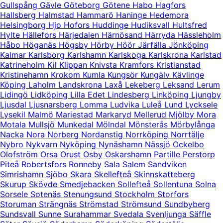
Gullspång
Gävle
Göteborg
Götene
Habo
Hagfors
Hallsberg
Halmstad
Hammarö
Haninge
Hedemora
Helsingborg
Hjo
Hofors
Huddinge
Hudiksvall
Hultsfred
Hylte
Hällefors
Härjedalen
Härnösand
Härryda
Hässleholm
Håbo
Höganäs
Högsby
Hörby
Höör
Järfälla
Jönköping
Kalmar
Karlsborg
Karlshamn
Karlskoga
Karlskrona
Karlstad
Katrineholm
Kil
Klippan
Knivsta
Kramfors
Kristianstad
Kristinehamn
Krokom
Kumla
Kungsör
Kungälv
Kävlinge
Köping
Laholm
Landskrona
Laxå
Lekeberg
Leksand
Lerum
Lidingö
Lidköping
Lilla Edet
Lindesberg
Linköping
Ljungby
Ljusdal
Ljusnarsberg
Lomma
Ludvika
Luleå
Lund
Lycksele
Lysekil
Malmö
Mariestad
Markaryd
Mellerud
Mjölby
Mora
Motala
Mullsjö
Munkedal
Mölndal
Mönsterås
Mörbylånga
Nacka
Nora
Norberg
Nordanstig
Norrköping
Norrtälje
Nybro
Nykvarn
Nyköping
Nynäshamn
Nässjö
Ockelbo
Olofström
Orsa
Orust
Osby
Oskarshamn
Partille
Perstorp
Piteå
Robertsfors
Ronneby
Sala
Salem
Sandviken
Simrishamn
Sjöbo
Skara
Skellefteå
Skinnskatteberg
Skurup
Skövde
Smedjebacken
Sollefteå
Sollentuna
Solna
Sorsele
Sotenäs
Stenungsund
Stockholm
Storfors
Storuman
Strängnäs
Strömstad
Strömsund
Sundbyberg
Sundsvall
Sunne
Surahammar
Svedala
Svenljunga
Säffle