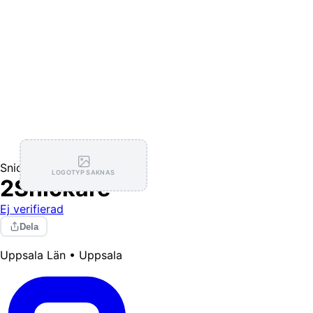
Snickare
LOGOTYP SAKNAS
2Snickare
Ej verifierad
Dela
Uppsala Län • Uppsala