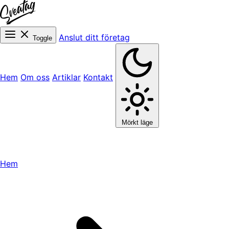
Anslut ditt företag
Toggle
Hem
Om oss
Artiklar
Kontakt
Mörkt läge
Hem