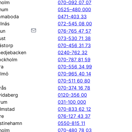
holm
070-092 07 07
num
0525–480 000
maboda
0471-403 33
llnäs
072-545 08 00
lun
076-765 47 57
ust
073-530 71 38
ästorp
070-456 31 73
edjebacken
0240-762 32
ockholm
070-787 81 59
ra
070-556 34 99
lmö
070-965 40 14
070-511 60 80
rås
070-374 16 78
vidaberg
0120-356 00
rum
031-100 000
lmstad
070-833 62 12
re
076-127 43 37
istinehamn
0550-815 11
holm
070-480 78 03