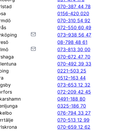
rlstad
070-387 44 78
osa
0156-420 020
rmdö
070-310 54 92
rås
072-550 60 49
nköping
073–938 56 47
resö
08-798 48 61
lmö
073-813 30 00
rshaga
070-672 47 70
llentuna
070-492 39 33
ping
0221-503 25
ra
0512–163 44
gsby
073-653 12 32
orfors
072-209 42 45
karshamn
0491-188 80
enljunga
0325-186 70
kelbo
076-794 33 27
rrtälje
070-513 12 99
rlskrona
070-659 12 62