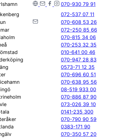
rlshamn
070-930 79 91
lkenberg
072-537 07 11
lun
070-608 53 26
lmar
072–250 85 66
daholm
070-815 34 06
eå
070-253 32 35
römstad
010-641 00 46
derköping
070-947 28 83
jäng
0573-71 12 35
ter
070-696 60 51
ricehamn
070-638 95 56
dingö
08-519 933 00
trineholm
070-886 87 90
vle
073-026 39 10
tala
0141-235 300
teråker
070-790 90 59
tlanda
0383-171 90
ngälv
070-350 57 20