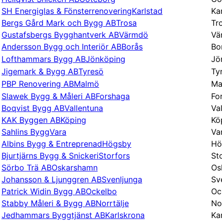
SH Energiglas & Fönsterrenovering
Karlstad
Ka
Bergs Gård Mark och Bygg AB
Trosa
Tr
Gustafsbergs Bygghantverk AB
Värmdö
Vä
Andersson Bygg och Interiör AB
Borås
Bo
Lofthammars Bygg AB
Jönköping
Jö
Jigemark & Bygg AB
Tyresö
Ty
PBP Renovering AB
Malmö
Ma
Slawek Bygg & Måleri AB
Forshaga
Fo
Boqvist Bygg AB
Vallentuna
Va
KAK Byggen AB
Köping
Kö
Sahlins Bygg
Vara
Va
Albins Bygg & Entreprenad
Högsby
Hö
Bjurtjärns Bygg & Snickeri
Storfors
St
Sörbo Trä AB
Oskarshamn
Os
Johansson & Ljunggren AB
Svenljunga
Sv
Patrick Widin Bygg AB
Ockelbo
Oc
Stabby Måleri & Bygg AB
Norrtälje
No
Jedhammars Byggtjänst AB
Karlskrona
Ka