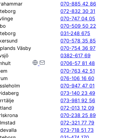
rahammar
070-885 42 86
teborg
072-832 30 31
vlinge
070-747 04 05
bo
070-509 50 22
teborg
031-248 675
kersund
070-578 35 85
plands Väsby
070-754 36 97
vsjö
0382-617 69
mhult
0706-57 81 48
lem
070-763 42 51
rum
076-106 16 60
ssleholm
070-947 47 01
vidaberg
073-140 23 49
rrtälje
073-981 92 56
tland
072-013 12 09
rlskrona
070-238 25 89
lmstad
072-321 77 79
devalla
073-718 51 73
teborg
031-474 170