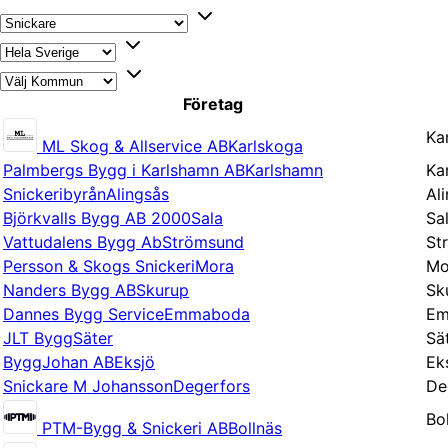
Företag
Ka
ML Skog & Allservice AB
Karlskoga
Palmbergs Bygg i Karlshamn AB
Karlshamn
Ka
Snickeribyrån
Alingsås
Al
Björkvalls Bygg AB 2000
Sala
Sa
Vattudalens Bygg Ab
Strömsund
St
Persson & Skogs Snickeri
Mora
Mo
Nanders Bygg AB
Skurup
Sk
Dannes Bygg Service
Emmaboda
Em
JLT Bygg
Säter
Sä
ByggJohan AB
Eksjö
Ek
Snickare M Johansson
Degerfors
De
Bo
PTM-Bygg & Snickeri AB
Bollnäs