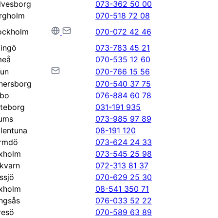
lvesborg
073-362 50 00
rgholm
070-518 72 08
ockholm
070-072 42 46
dingö
073-783 45 21
eå
070-535 12 60
lun
070-766 15 56
nersborg
070-540 37 75
bo
076-884 60 78
teborg
031-191 935
ums
073-985 97 89
llentuna
08-191 120
rmdö
073-624 24 33
xholm
073-545 25 98
kvarn
072-313 81 37
ssjö
070-629 25 30
xholm
08-541 350 71
ingsås
076-033 52 22
resö
070-589 63 89