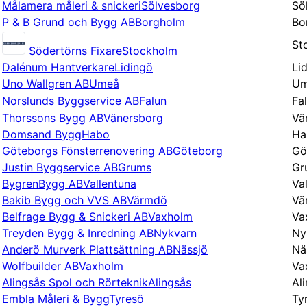
Målamera måleri & snickeri
Sölvesborg
Sö
P & B Grund och Bygg AB
Borgholm
Bo
St
Södertörns Fixare
Stockholm
Dalénum Hantverkare
Lidingö
Li
Uno Wallgren AB
Umeå
Um
Norslunds Byggservice AB
Falun
Fa
Thorssons Bygg AB
Vänersborg
Vä
Domsand Bygg
Habo
Ha
Göteborgs Fönsterrenovering AB
Göteborg
Gö
Justin Byggservice AB
Grums
Gr
BygrenBygg AB
Vallentuna
Va
Bakib Bygg och VVS AB
Värmdö
Vä
Belfrage Bygg & Snickeri AB
Vaxholm
Va
Treyden Bygg & Inredning AB
Nykvarn
Ny
Anderö Murverk Plattsättning AB
Nässjö
Nä
Wolfbuilder AB
Vaxholm
Va
Alingsås Spol och Rörteknik
Alingsås
Al
Embla Måleri & Bygg
Tyresö
Ty