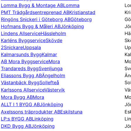
Lomma Bygg & Montage AB
Lomma
L
PMT Trädgårdsentreprenad AB
Kristianstad
Kr
Ringöns Snickeri i Göteborg AB
Göteborg
Gö
Hofmans Bygg & Måleri AB
Jönköping
Jö
Lindens Allservice
Hässleholm
Hä
Karléns Byggservice
Skövde
Sk
2Snickare
Uppsala
Up
Kalmarsunds Bygg
Kalmar
Ka
AB Mora Byggservice
Mora
Mo
Trandareds Bygg
Svenljunga
Sv
Eliassons Bygg AB
Ängelholm
Än
Västanbäck Bygg
Sollefteå
So
Karlssons Allservice
Västervik
Vä
Mora Bygg AB
Mora
Mo
ALLT I 1 BYGG AB
Jönköping
Jö
Axelssons träprodukter AB
Eskilstuna
Es
LP:s BYGG AB
Linköping
Li
DKD Bygg AB
Jönköping
Jö