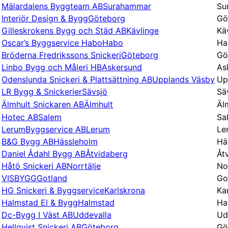
Mälardalens Byggteam AB
Surahammar
Su
Interiör Design & Bygg
Göteborg
Gö
Gilleskrokens Bygg och Städ AB
Kävlinge
Kä
Oscar’s Byggservice Habo
Habo
Ha
Bröderna Fredrikssons Snickeri
Göteborg
Gö
Linbo Bygg och Måleri HB
Askersund
As
Odenslunda Snickeri & Plattsättning AB
Upplands Väsby
Up
LR Bygg & Snickerier
Sävsjö
Sä
Älmhult Snickaren AB
Älmhult
Äl
Hotec AB
Salem
Sa
LerumByggservice AB
Lerum
Le
B&G Bygg AB
Hässleholm
Hä
Daniel Ådahl Bygg AB
Åtvidaberg
Åt
Håtö Snickeri AB
Norrtälje
No
VISBYGG
Gotland
Go
HG Snickeri & Byggservice
Karlskrona
Ka
Halmstad El & Bygg
Halmstad
Ha
Dc-Bygg I Väst AB
Uddevalla
Ud
Hellqvist Snickeri AB
Göteborg
Gö