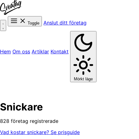
Anslut ditt företag
Toggle
Hem
Om oss
Artiklar
Kontakt
Mörkt läge
Snickare
828 företag registrerade
Vad kostar snickare? Se prisguide