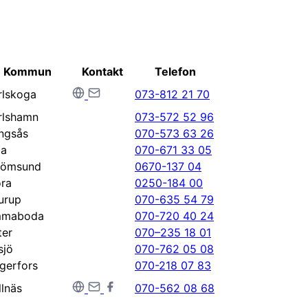
Kommun
Kontakt
Telefon
rlskoga
073-812 21 70
rlshamn
073-572 52 96
ingsås
070-573 63 26
la
070-671 33 05
römsund
0670-137 04
ra
0250-184 00
urup
070-635 54 79
maboda
070-720 40 24
ter
070–235 18 01
sjö
070-762 05 08
gerfors
070-218 07 83
llnäs
070-562 08 68