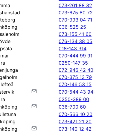
omma
073-201 88 32
istianstad
073-675 80 72
teborg
070-993 04 71
nköping
036-525 25
ssleholm
073-155 41 60
övde
076-134 38 05
psala
018-143 314
lmar
070-444 99 91
ra
0250-147 35
enljunga
072-946 42 40
gelholm
070-375 13 79
llefteå
070-146 53 15
stervik
070-544 43 94
ra
0250-389 00
nköping
036-700 60
kilstuna
070-566 10 20
nköping
073-421 21 20
nköping
073-140 12 42