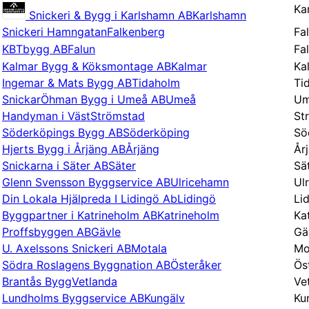
Ka
Snickeri & Bygg i Karlshamn AB
Karlshamn
Snickeri Hamngatan
Falkenberg
Fa
KBTbygg AB
Falun
Fa
Kalmar Bygg & Köksmontage AB
Kalmar
Ka
Ingemar & Mats Bygg AB
Tidaholm
Ti
SnickarÖhman Bygg i Umeå AB
Umeå
Um
Handyman i Väst
Strömstad
St
Söderköpings Bygg AB
Söderköping
Sö
Hjerts Bygg i Årjäng AB
Årjäng
År
Snickarna i Säter AB
Säter
Sä
Glenn Svensson Byggservice AB
Ulricehamn
Ul
Din Lokala Hjälpreda I Lidingö Ab
Lidingö
Li
Byggpartner i Katrineholm AB
Katrineholm
Ka
Proffsbyggen AB
Gävle
Gä
U. Axelssons Snickeri AB
Motala
Mo
Södra Roslagens Byggnation AB
Österåker
Ös
Brantås Bygg
Vetlanda
Ve
Lundholms Byggservice AB
Kungälv
Ku