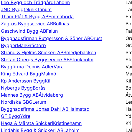
Leo Bygg och Trädgård
Laholm
La
JND Byggteknik
Tanum
Ta
Tham Plåt & Bygg AB
Emmaboda
Em
Zagros Byggservice AB
Bollnäs
Bo
Geschwind Bygg AB
Falun
Fa
Byggnadsfirman Rutgersson & Söner AB
Orust
Or
ByggerMan
Grästorp
Gr
Strand & Hjelms Snickeri AB
Smedjebacken
Sm
Stefan Öbergs Byggservice AB
Stockholm
St
Byggfirma Dennis Adler
Vara
Va
King Edvard Bygg
Malmö
Ma
Kp Andersson Bygg
Kil
Kil
Nybergs Bygg
Borås
Bo
Mannes Bygg AB
Åtvidaberg
Åt
Nordiska GBG
Lerum
Le
Byggnadsfirma Jonas Dahl AB
Halmstad
Ha
GF Bygg
Ydre
Yd
Haga & Märsta Snickeri
Kristinehamn
Kr
Lindahls Bygg & Snickeri AB
Laholm
La