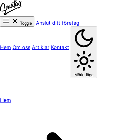
Anslut ditt företag
Toggle
Hem
Om oss
Artiklar
Kontakt
Mörkt läge
Hem