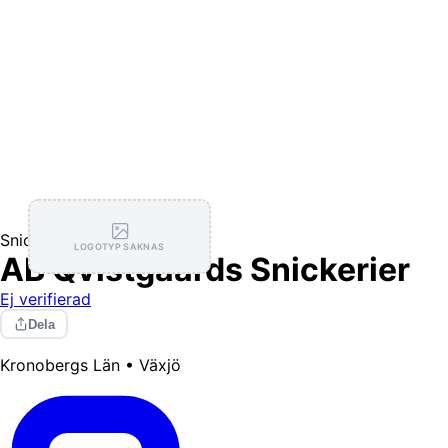
Snickare
LOGOTYP SAKNAS
AB Qvistgaards Snickerier
Ej verifierad
Dela
Kronobergs Län • Växjö