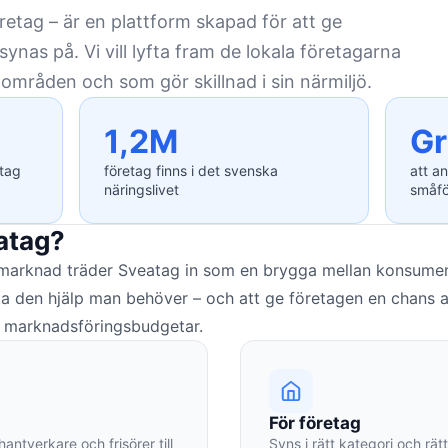
retag – är en plattform skapad för att ge
ynas på. Vi vill lyfta fram de lokala företagarna
områden och som gör skillnad i sin närmiljö.
1,2M
Gr
etag
företag finns i det svenska
att an
näringslivet
småfö
atag?
t marknad träder Sveatag in som en brygga mellan konsument
itta den hjälp man behöver – och att ge företagen en chans 
s marknadsföringsbudgetar.
För företag
hantverkare och frisörer till
Syns i rätt kategori och r