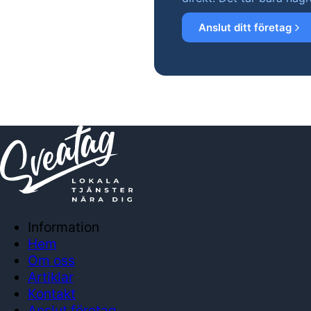
Anslut ditt företag
Information
Hem
Om oss
Artiklar
Kontakt
Anslut företag