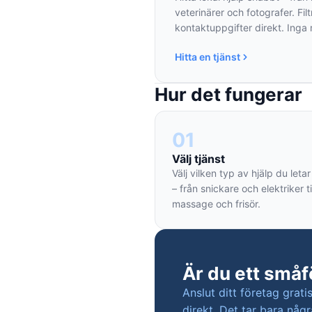
veterinärer och fotografer. Filt
kontaktuppgifter direkt. Inga
Hitta en tjänst
Hur det fungerar
01
Välj tjänst
Välj vilken typ av hjälp du letar
– från snickare och elektriker ti
massage och frisör.
Är du ett småf
Anslut ditt företag grat
direkt. Det tar bara någr