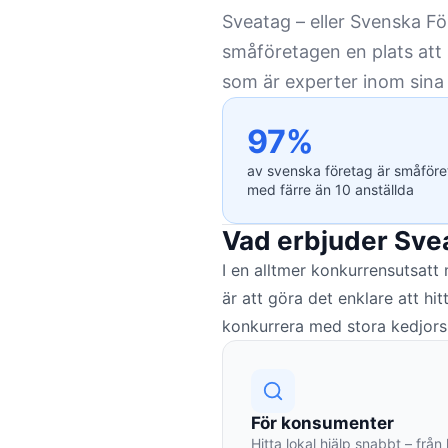
Sveatag – eller Svenska Fö
småföretagen en plats att s
som är experter inom sina 
97%
av svenska företag är småför
med färre än 10 anställda
Vad erbjuder Sve
I en alltmer konkurrensutsat
är att göra det enklare att h
konkurrera med stora kedjor
För konsumenter
Hitta lokal hjälp snabbt – från 