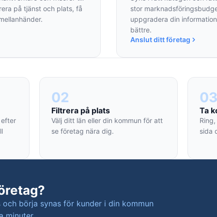
rera på tjänst och plats, få
stor marknadsföringsbudget
 mellanhänder.
uppgradera din information 
bättre.
Anslut ditt företag
02
0
Filtrera på plats
Ta k
 efter
Välj ditt län eller din kommun för att
Ring,
ll
se företag nära dig.
sida 
öretag?
is och börja synas för kunder i din kommun
a minuter.