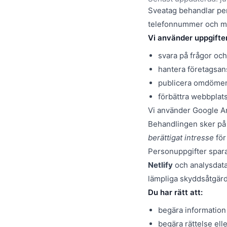
Sveatag behandlar per
telefonnummer och m
Vi använder uppgifter
svara på frågor och
hantera företagsan
publicera omdömen
förbättra webbplat
Vi använder Google A
Behandlingen sker på 
berättigat intresse
för
Personuppgifter spara
Netlify
och analysdat
lämpliga skyddsåtgärd
Du har rätt att:
begära information 
begära rättelse elle