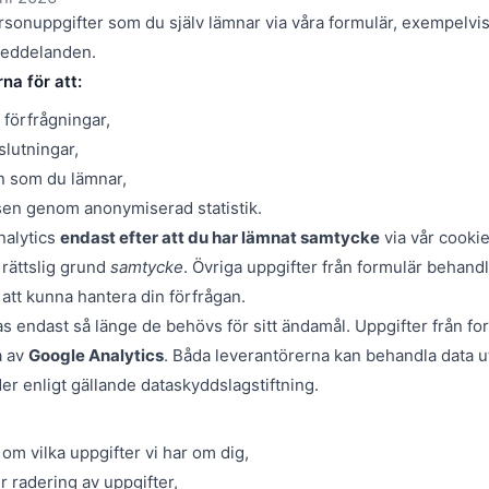
sonuppgifter som du själv lämnar via våra formulär, exempelvi
eddelanden.
na för att:
 förfrågningar,
slutningar,
 som du lämnar,
sen genom anonymiserad statistik.
nalytics
endast efter att du har lämnat samtycke
via vår cooki
rättslig grund
samtycke
. Övriga uppgifter från formulär behand
 att kunna hantera din förfrågan.
s endast så länge de behövs för sitt ändamål. Uppgifter från fo
a av
Google Analytics
. Båda leverantörerna kan behandla data 
er enligt gällande dataskyddslagstiftning.
om vilka uppgifter vi har om dig,
r radering av uppgifter,