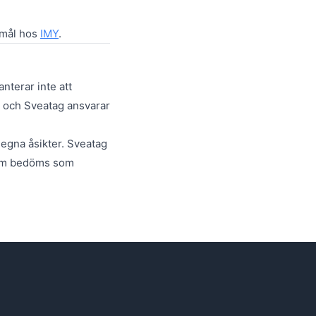
gomål hos
IMY
.
nterar inte att
ck och Sveatag ansvarar
gna åsikter. Sveatag
 som bedöms som