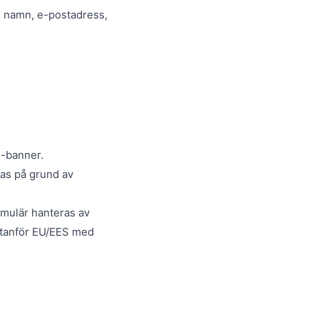
s namn, e-postadress,
e-banner.
las på grund av
rmulär hanteras av
utanför EU/EES med