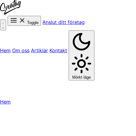
Anslut ditt företag
Toggle
Hem
Om oss
Artiklar
Kontakt
Mörkt läge
Hem