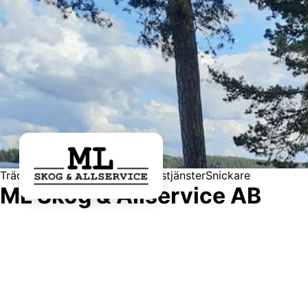
Trädfällning / Arborist
Trädgårdstjänster
Snickare
ML Skog & Allservice AB