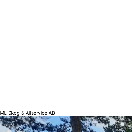
ML Skog & Allservice AB