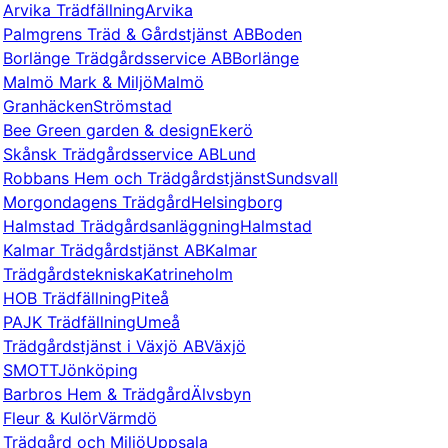
Arvika Trädfällning
Arvika
Palmgrens Träd & Gårdstjänst AB
Boden
Borlänge Trädgårdsservice AB
Borlänge
Malmö Mark & Miljö
Malmö
Granhäcken
Strömstad
Bee Green garden & design
Ekerö
Skånsk Trädgårdsservice AB
Lund
Robbans Hem och Trädgårdstjänst
Sundsvall
Morgondagens Trädgård
Helsingborg
Halmstad Trädgårdsanläggning
Halmstad
Kalmar Trädgårdstjänst AB
Kalmar
Trädgårdstekniska
Katrineholm
HOB Trädfällning
Piteå
PAJK Trädfällning
Umeå
Trädgårdstjänst i Växjö AB
Växjö
SMOTT
Jönköping
Barbros Hem & Trädgård
Älvsbyn
Fleur & Kulör
Värmdö
Trädgård och Miljö
Uppsala