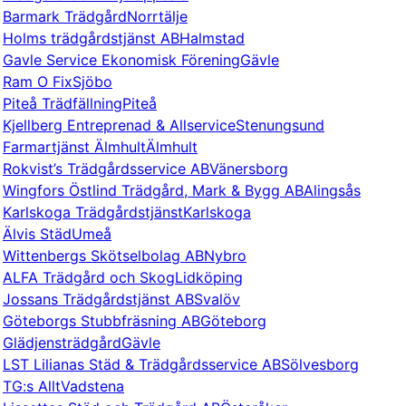
Barmark Trädgård
Norrtälje
Holms trädgårdstjänst AB
Halmstad
Gavle Service Ekonomisk Förening
Gävle
Ram O Fix
Sjöbo
Piteå Trädfällning
Piteå
Kjellberg Entreprenad & Allservice
Stenungsund
Farmartjänst Älmhult
Älmhult
Rokvist’s Trädgårdsservice AB
Vänersborg
Wingfors Östlind Trädgård, Mark & Bygg AB
Alingsås
Karlskoga Trädgårdstjänst
Karlskoga
Älvis Städ
Umeå
Wittenbergs Skötselbolag AB
Nybro
ALFA Trädgård och Skog
Lidköping
Jossans Trädgårdstjänst AB
Svalöv
Göteborgs Stubbfräsning AB
Göteborg
Glädjensträdgård
Gävle
LST Lilianas Städ & Trädgårdsservice AB
Sölvesborg
TG:s Allt
Vadstena