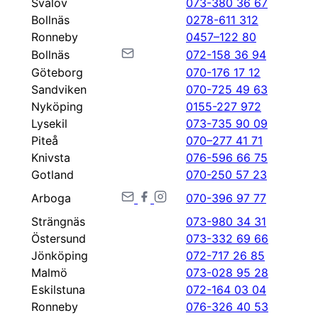
Svalöv
073-380 36 67
Bollnäs
0278-611 312
Ronneby
0457–122 80
Bollnäs
072-158 36 94
Göteborg
070-176 17 12
Sandviken
070-725 49 63
Nyköping
0155-227 972
Lysekil
073-735 90 09
Piteå
070–277 41 71
Knivsta
076-596 66 75
Gotland
070-250 57 23
Arboga
070-396 97 77
Strängnäs
073-980 34 31
Östersund
073-332 69 66
Jönköping
072-717 26 85
Malmö
073-028 95 28
Eskilstuna
072-164 03 04
Ronneby
076-326 40 53