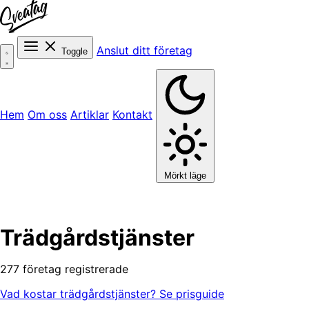
Anslut ditt företag
Toggle
Hem
Om oss
Artiklar
Kontakt
Mörkt läge
Trädgårdstjänster
277 företag registrerade
Vad kostar trädgårdstjänster? Se prisguide