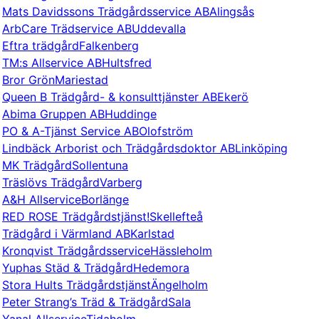
Mats Davidssons Trädgårdsservice AB
Alingsås
ArbCare Trädservice AB
Uddevalla
Eftra trädgård
Falkenberg
TM:s Allservice AB
Hultsfred
Bror Grön
Mariestad
Queen B Trädgård- & konsulttjänster AB
Ekerö
Abima Gruppen AB
Huddinge
PO & A-Tjänst Service AB
Olofström
Lindbäck Arborist och Trädgårdsdoktor AB
Linköping
MK Trädgård
Sollentuna
Träslövs Trädgård
Varberg
A&H Allservice
Borlänge
RED ROSE Trädgårdstjänst!
Skellefteå
Trädgård i Värmland AB
Karlstad
Kronqvist Trädgårdsservice
Hässleholm
Yuphas Städ & Trädgård
Hedemora
Stora Hults Trädgårdstjänst
Ängelholm
Peter Strang’s Träd & Trädgård
Sala