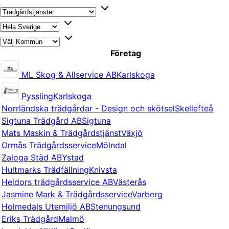
Företag
ML Skog & Allservice AB
Karlskoga
Pyssling
Karlskoga
Norrländska trädgårdar - Design och skötsel
Skellefteå
Sigtuna Trädgård AB
Sigtuna
Mats Maskin & Trädgårdstjänst
Växjö
Ormås Trädgårdsservice
Mölndal
Zaloga Städ AB
Ystad
Hultmarks Trädfällning
Knivsta
Heldors trädgårdsservice AB
Västerås
Jasmine Mark & Trädgårdsservice
Varberg
Holmedals Utemiljö AB
Stenungsund
Eriks Trädgård
Malmö