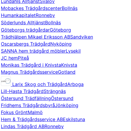
Lundahls Alltjänst
Svalöv
Mobackes Trädgårdscenter
Bollnäs
Humankapitalet
Ronneby
Söderlunds Alltjänst
Bollnäs
Göteborgs trädgårdar
Göteborg
Trädhjälpen Mikael Eriksson AB
Sandviken
Oscarsbergs Trädgård
Nyköping
SANNA hem trädgård möbler
Lysekil
JC hem
Piteå
Monikas Trädgård i Knivsta
Knivsta
Magnus Trädgårdsservice
Gotland
Larix Skog och Trädgård
Arboga
Lill-Hasta Trädgård
Strängnäs
Östersund Trädfällning
Östersund
Fridhems Trädgårdsbyrå
Jönköping
Fokus Grönt
Malmö
Hem & Trädgårdsservice AB
Eskilstuna
Lindas Trädgård AB
Ronneby