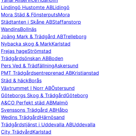
Yanal Allservice
Tidaholm
Lindingö Hustomte AB
Lidingö
Mora Städ & Fönsterputs
Mora
Städtanten i Skåne AB
Staffanstorp
Wandins
Bollnäs
Joäng Mark & Trädgård AB
Trelleborg
Nybacka skog & Mark
Karlstad
Frejas hage
Strömstad
Trädgårdsönskan AB
Boden
Pers Ved & Trädfällning
Askersund
PMT Trädgårdsentreprenad AB
Kristianstad
Städ & häck
Borås
Växtrummet I Norr AB
Östersund
Göteborgs Skog & Trädgård
Göteborg
A&CO Perfekt städ AB
Malmö
Svenssons Trädgård AB
Håbo
Wedins Trädgård
Härnösand
Trädgårdstjänst i Uddevalla AB
Uddevalla
City Trädvård
Karlstad