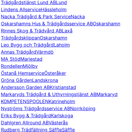
Trädgårdstjänst Lund AB
Lund
Lindens Allservice
Hässleholm
Nacka Trädgård & Park Service
Nacka
Oskarshamns Hus & Trädgårdsservice AB
Oskarshamn
Rinnes Skog & Trädvård AB
Laxå
Trädgårdsklippan
Oskarshamn
Leo Bygg och Trädgård
Laholm
Annas Trädgård
Värmdö
MA Stöd
Mariestad
Rondellen
Mjölby
Östanå Hemservice
Österåker
Gröna Gården
Landskrona
Andersson Garden AB
Kristianstad
Markaryds Trädgård & Uthyrnings­tjänst AB
Markaryd
KOMPETENSPOOLEN
Katrineholm
Nyströms Trädgårdsservice AB
Norrköping
Eriks Bygg & Trädgård
Karlskoga
Dahlgren Allround AB
Västerås
Rudberg Trädfällning Säffle
Säffle