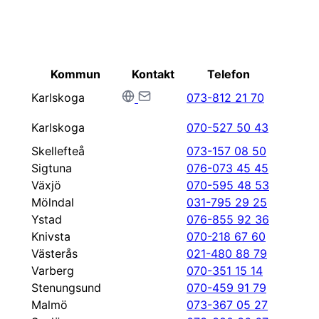
Kommun
Kontakt
Telefon
Karlskoga
073-812 21 70
Karlskoga
070-527 50 43
Skellefteå
073-157 08 50
Sigtuna
076-073 45 45
Växjö
070-595 48 53
Mölndal
031-795 29 25
Ystad
076-855 92 36
Knivsta
070-218 67 60
Västerås
021-480 88 79
Varberg
070-351 15 14
Stenungsund
070-459 91 79​
Malmö
073-367 05 27