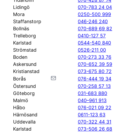
Tidaholm
076-428 87 74
Lidingö
070-783 24 04
Mora
0250-500 999
Staffanstorp
046-246 240
Bollnäs
070-689 69 82
Trelleborg
0410-127 57
Karlstad
0544-540 840
Strömstad
0526-211 00
Boden
070-273 33 76
Askersund
070-652 39 59
Kristianstad
073-675 80 72
Borås
076-444 19 34
Östersund
070-258 57 13
Göteborg
031-683 880
Malmö
040–961 913
Håbo
076-021 09 22
Härnösand
0611-123 63
Uddevalla
070-322 44 31
Karlstad
073-506 26 68