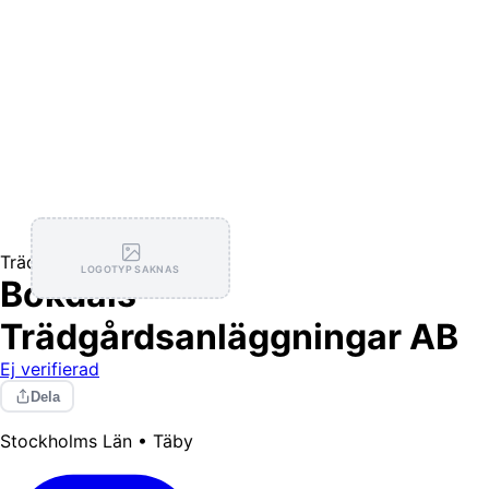
Trädgårdstjänster
LOGOTYP SAKNAS
Bokdals
Trädgårdsanläggningar AB
Ej verifierad
Dela
Stockholms Län • Täby