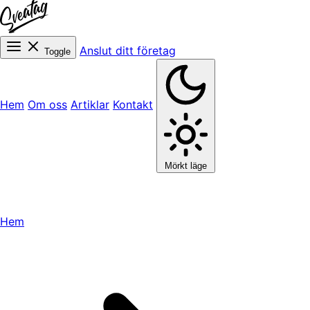
Anslut ditt företag
Toggle
Hem
Om oss
Artiklar
Kontakt
Mörkt läge
Hem