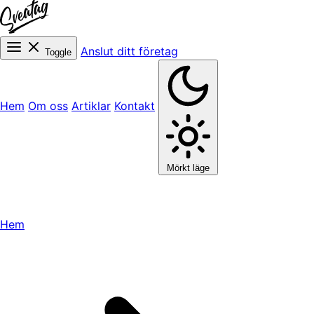
Anslut ditt företag
Toggle
Hem
Om oss
Artiklar
Kontakt
Mörkt läge
Hem