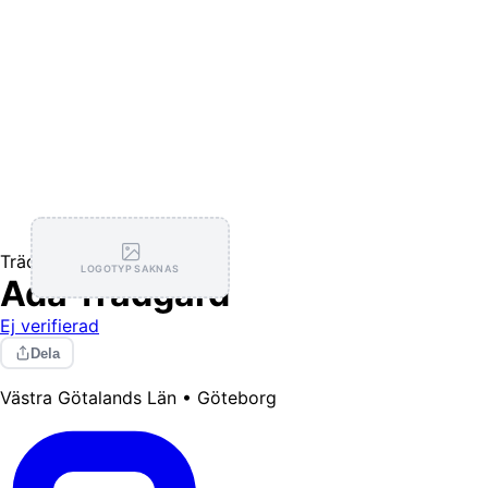
Trädgårdstjänster
LOGOTYP SAKNAS
Ada Trädgård
Ej verifierad
Dela
Västra Götalands Län • Göteborg