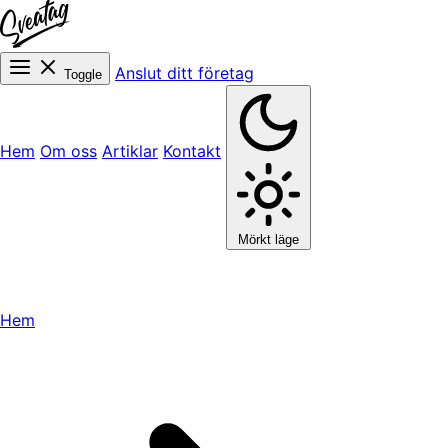
Anslut ditt företag
Toggle
Hem
Om oss
Artiklar
Kontakt
Mörkt läge
Hem