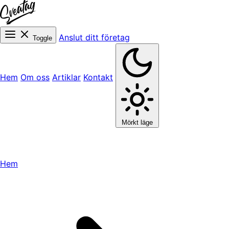
Anslut ditt företag
Toggle
Hem
Om oss
Artiklar
Kontakt
Mörkt läge
Hem