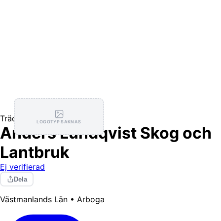
Trädgårdstjänster
LOGOTYP SAKNAS
Anders Lundqvist Skog och
Lantbruk
Ej verifierad
Dela
Västmanlands Län • Arboga