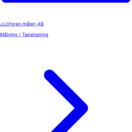
J.Löfgren måleri AB
Målning / Tapetsering