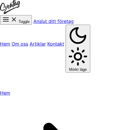
Anslut ditt företag
Toggle
Hem
Om oss
Artiklar
Kontakt
Mörkt läge
Hem