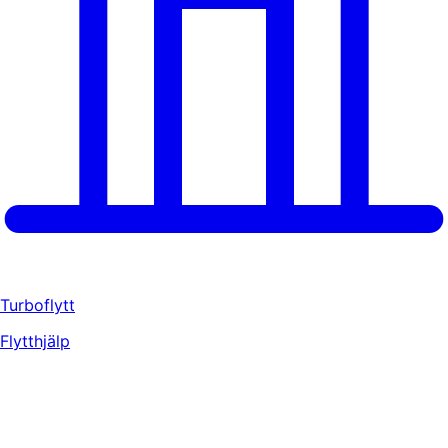
Turboflytt
Flytthjälp