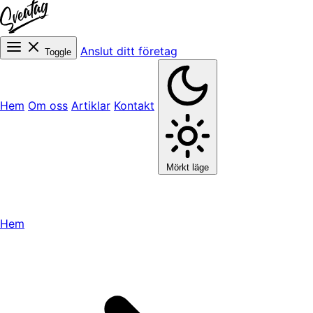
Anslut ditt företag
Toggle
Hem
Om oss
Artiklar
Kontakt
Mörkt läge
Hem