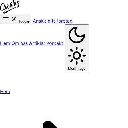
Anslut ditt företag
Toggle
Hem
Om oss
Artiklar
Kontakt
Mörkt läge
Hem