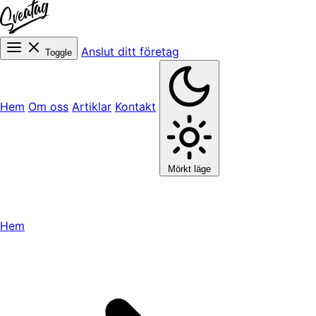
Anslut ditt företag
Toggle
Hem
Om oss
Artiklar
Kontakt
Mörkt läge
Hem