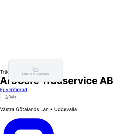
Trädgårdstjänster
LOGOTYP SAKNAS
ArbCare Trädservice AB
Ej verifierad
Dela
Västra Götalands Län • Uddevalla