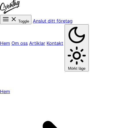
Anslut ditt företag
Toggle
Hem
Om oss
Artiklar
Kontakt
Mörkt läge
Hem