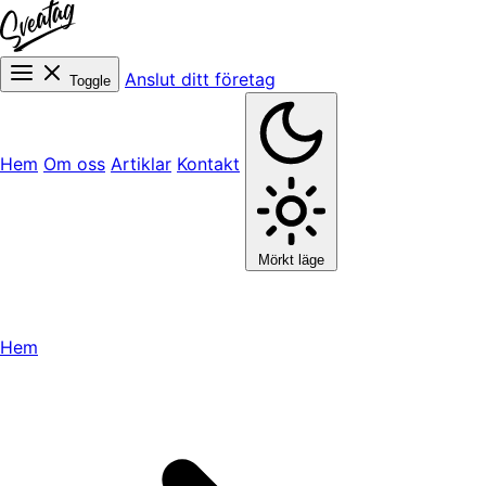
Anslut ditt företag
Toggle
Hem
Om oss
Artiklar
Kontakt
Mörkt läge
Hem