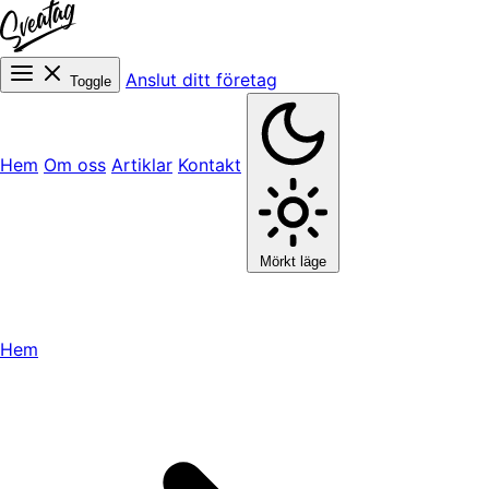
Anslut ditt företag
Toggle
Hem
Om oss
Artiklar
Kontakt
Mörkt läge
Hem