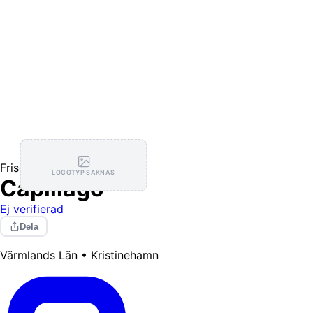
Frisörer
LOGOTYP SAKNAS
Capillago
Ej verifierad
Dela
Värmlands Län • Kristinehamn