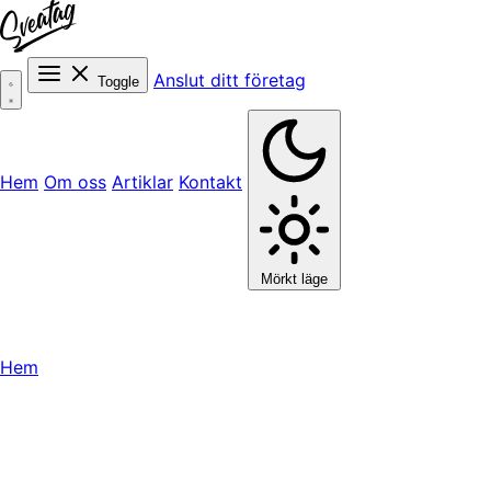
Anslut ditt företag
Toggle
Hem
Om oss
Artiklar
Kontakt
Mörkt läge
Hem