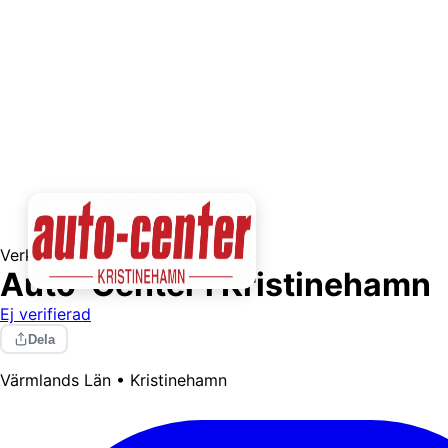
Verkstäder
Auto-Center i Kristinehamn
Ej verifierad
Dela
Värmlands Län • Kristinehamn