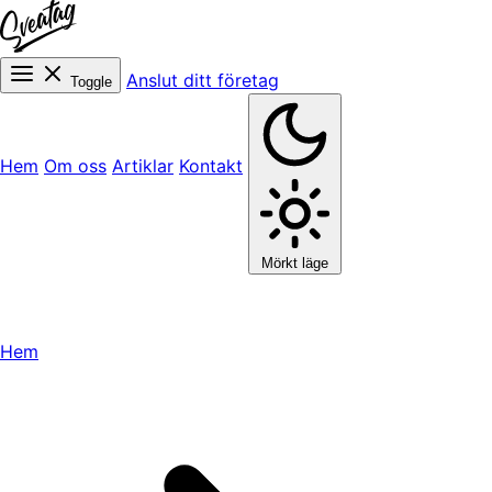
Anslut ditt företag
Toggle
Hem
Om oss
Artiklar
Kontakt
Mörkt läge
Hem