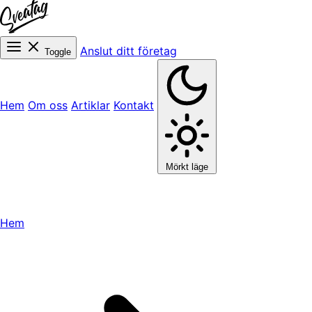
Anslut ditt företag
Toggle
Hem
Om oss
Artiklar
Kontakt
Mörkt läge
Hem