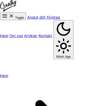
Anslut ditt företag
Toggle
Hem
Om oss
Artiklar
Kontakt
Mörkt läge
Hem