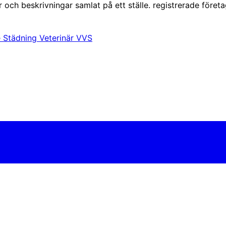
r och beskrivningar samlat på ett ställe. registrerade företa
e
Städning
Veterinär
VVS