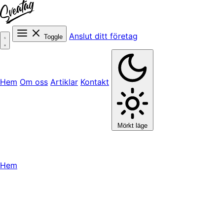
Anslut ditt företag
Toggle
Hem
Om oss
Artiklar
Kontakt
Mörkt läge
Hem