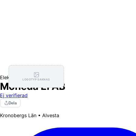
Elektriker
LOGOTYP SAKNAS
Moheda El AB
Ej verifierad
Dela
Kronobergs Län • Alvesta