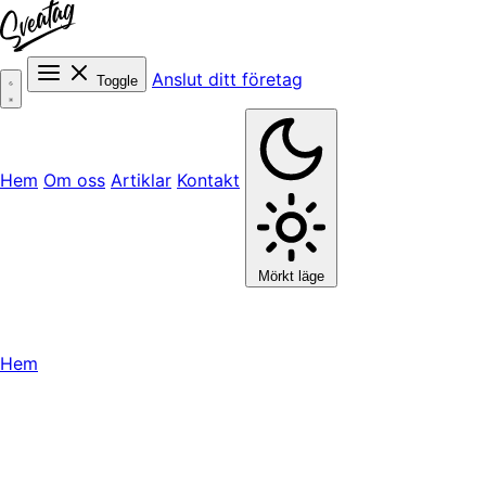
Anslut ditt företag
Toggle
Hem
Om oss
Artiklar
Kontakt
Mörkt läge
Hem