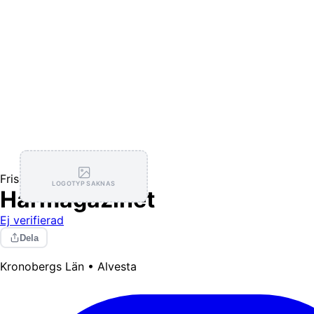
Frisörer
LOGOTYP SAKNAS
Hårmagazinet
Ej verifierad
Dela
Kronobergs Län • Alvesta