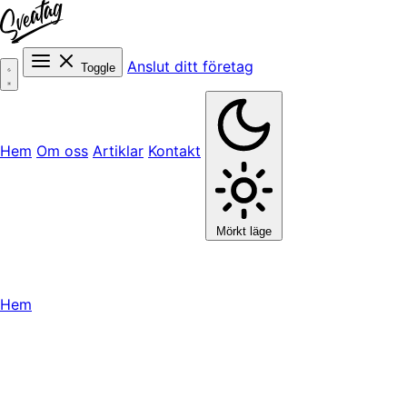
Anslut ditt företag
Toggle
Hem
Om oss
Artiklar
Kontakt
Mörkt läge
Hem