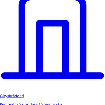
Cityskrädderi
Kemtvätt · Skräddare / Sömmerska