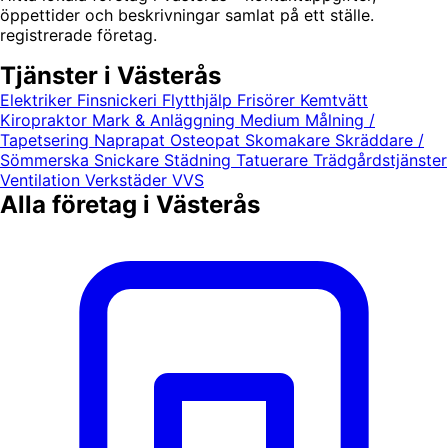
öppettider och beskrivningar samlat på ett ställe.
registrerade företag.
Tjänster i Västerås
Elektriker
Finsnickeri
Flytthjälp
Frisörer
Kemtvätt
Kiropraktor
Mark & Anläggning
Medium
Målning /
Tapetsering
Naprapat
Osteopat
Skomakare
Skräddare /
Sömmerska
Snickare
Städning
Tatuerare
Trädgårdstjänster
Ventilation
Verkstäder
VVS
Alla företag i Västerås