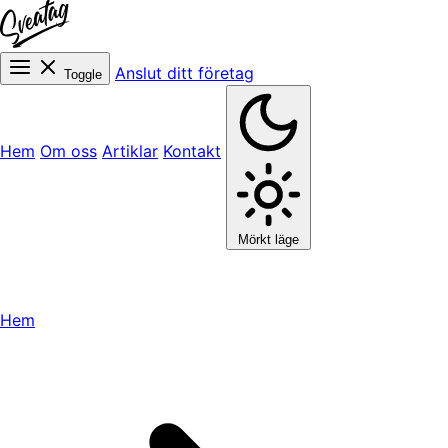
Anslut ditt företag
Toggle
Hem
Om oss
Artiklar
Kontakt
Mörkt läge
Hem