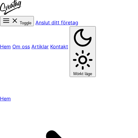
Anslut ditt företag
Toggle
Hem
Om oss
Artiklar
Kontakt
Mörkt läge
Hem