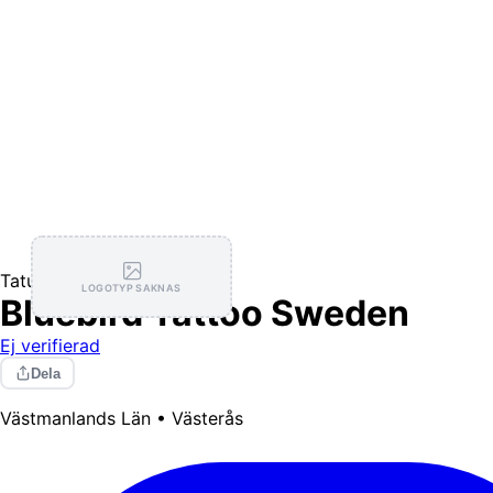
Tatuerare
LOGOTYP SAKNAS
Bluebird Tattoo Sweden
Ej verifierad
Dela
Västmanlands Län • Västerås