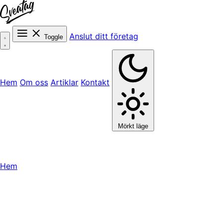
Anslut ditt företag
Toggle
Hem
Om oss
Artiklar
Kontakt
Mörkt läge
Hem