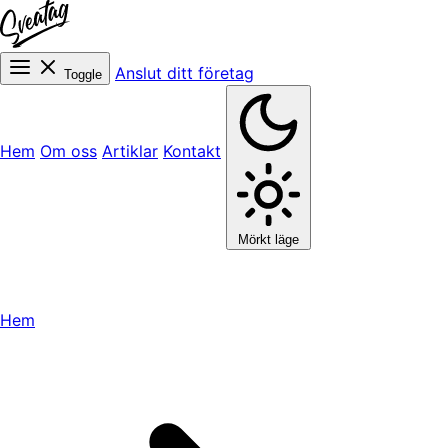
Anslut ditt företag
Toggle
Hem
Om oss
Artiklar
Kontakt
Mörkt läge
Hem