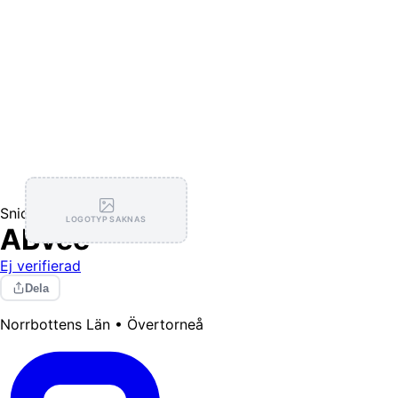
Snickare
LOGOTYP SAKNAS
ABvee
Ej verifierad
Dela
Norrbottens Län • Övertorneå