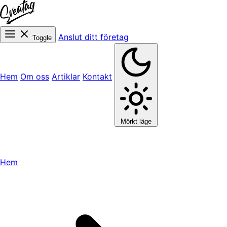
Anslut ditt företag
Toggle
Hem
Om oss
Artiklar
Kontakt
Mörkt läge
Hem