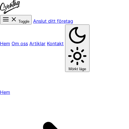
Anslut ditt företag
Toggle
Hem
Om oss
Artiklar
Kontakt
Mörkt läge
Hem