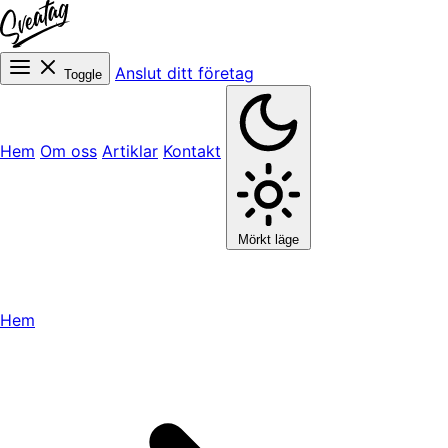
Anslut ditt företag
Toggle
Hem
Om oss
Artiklar
Kontakt
Mörkt läge
Hem