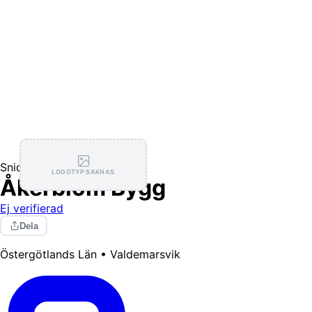
Snickare
LOGOTYP SAKNAS
Åkerblom Bygg
Ej verifierad
Dela
Östergötlands Län • Valdemarsvik