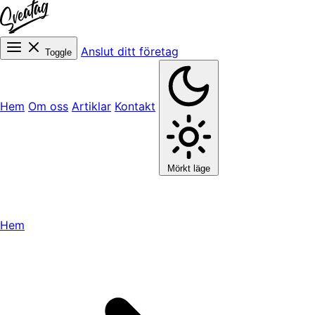
Anslut ditt företag
Toggle
Hem
Om oss
Artiklar
Kontakt
Mörkt läge
Hem