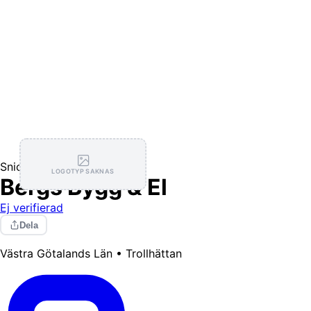
Snickare
Elektriker
LOGOTYP SAKNAS
Bergs Bygg & El
Ej verifierad
Dela
Västra Götalands Län • Trollhättan