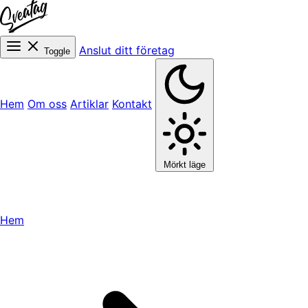
Anslut ditt företag
Toggle
Hem
Om oss
Artiklar
Kontakt
Mörkt läge
Hem