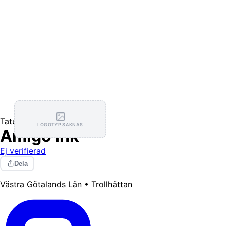
Tatuerare
LOGOTYP SAKNAS
Amigo Ink
Ej verifierad
Dela
Västra Götalands Län • Trollhättan