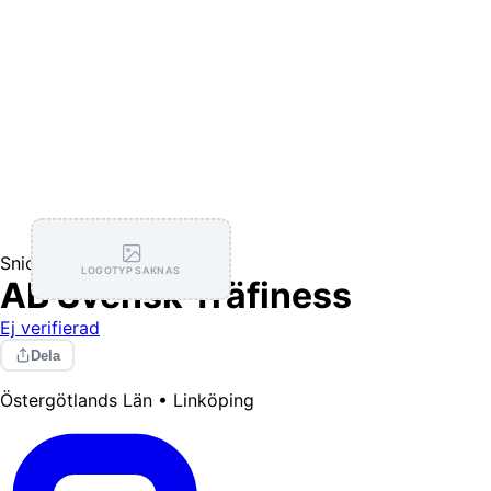
Snickare
LOGOTYP SAKNAS
AB Svensk Träfiness
Ej verifierad
Dela
Östergötlands Län • Linköping