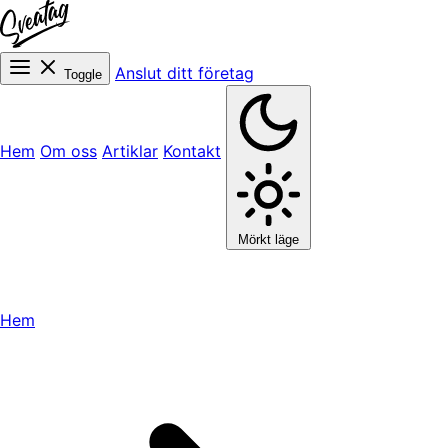
Anslut ditt företag
Toggle
Hem
Om oss
Artiklar
Kontakt
Mörkt läge
Hem