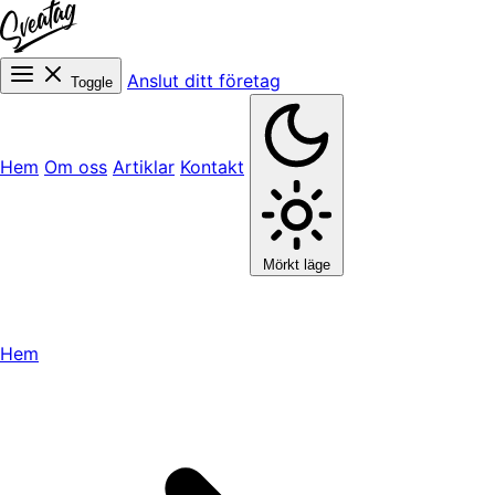
Anslut ditt företag
Toggle
Hem
Om oss
Artiklar
Kontakt
Mörkt läge
Hem