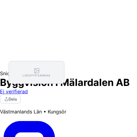
Snickare
LOGOTYP SAKNAS
Byggvision i Mälardalen AB
Ej verifierad
Dela
Västmanlands Län • Kungsör