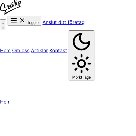
Anslut ditt företag
Toggle
Hem
Om oss
Artiklar
Kontakt
Mörkt läge
Hem