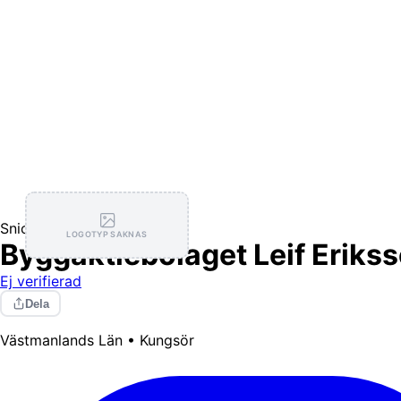
Snickare
LOGOTYP SAKNAS
Byggaktiebolaget Leif Eriks
Ej verifierad
Dela
Västmanlands Län • Kungsör