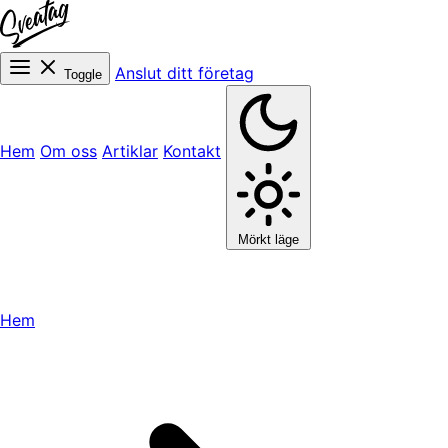
Anslut ditt företag
Toggle
Hem
Om oss
Artiklar
Kontakt
Mörkt läge
Hem