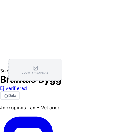
Snickare
LOGOTYP SAKNAS
Brantås Bygg
Ej verifierad
Dela
Jönköpings Län • Vetlanda