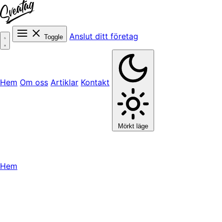
Anslut ditt företag
Toggle
Hem
Om oss
Artiklar
Kontakt
Mörkt läge
Hem