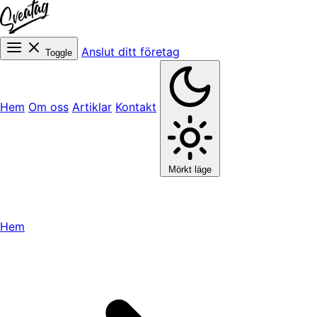
Anslut ditt företag
Toggle
Hem
Om oss
Artiklar
Kontakt
Mörkt läge
Hem