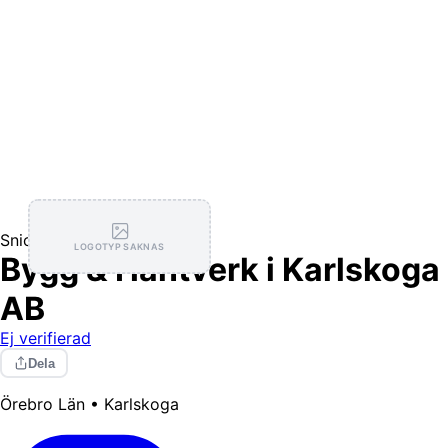
Snickare
LOGOTYP SAKNAS
Bygg & Hantverk i Karlskoga
AB
Ej verifierad
Dela
Örebro Län • Karlskoga