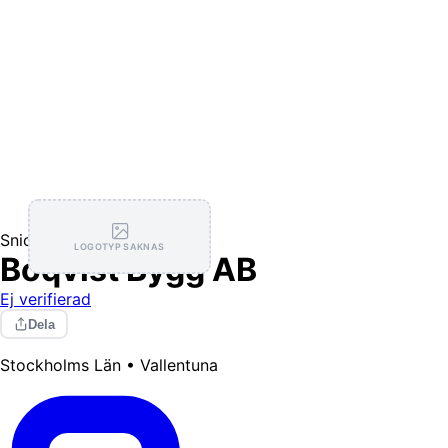
Snickare
LOGOTYP SAKNAS
Boqvist Bygg AB
Ej verifierad
Dela
Stockholms Län • Vallentuna