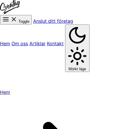
Anslut ditt företag
Toggle
Hem
Om oss
Artiklar
Kontakt
Mörkt läge
Hem