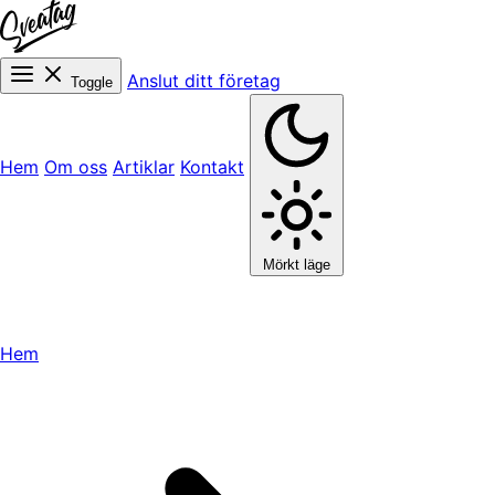
Anslut ditt företag
Toggle
Hem
Om oss
Artiklar
Kontakt
Mörkt läge
Hem