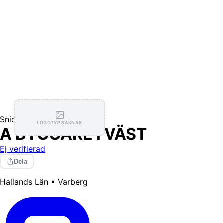
Snickare
LOGOTYP SAKNAS
A BYGGARE i VÄST
Ej verifierad
Dela
Hallands Län • Varberg