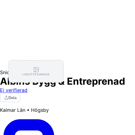
Snickare
LOGOTYP SAKNAS
Albins Bygg & Entreprenad
Ej verifierad
Dela
Kalmar Län • Högsby