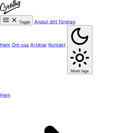
Anslut ditt företag
Toggle
Hem
Om oss
Artiklar
Kontakt
Mörkt läge
Hem