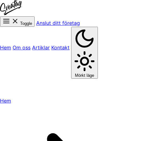
Anslut ditt företag
Toggle
Hem
Om oss
Artiklar
Kontakt
Mörkt läge
Hem