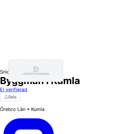
Snickare
LOGOTYP SAKNAS
Byggman i Kumla
Ej verifierad
Dela
Örebro Län • Kumla