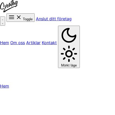
Anslut ditt företag
Toggle
Hem
Om oss
Artiklar
Kontakt
Mörkt läge
Hem