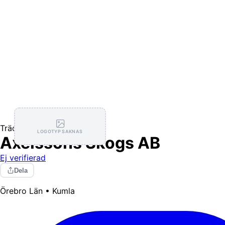
Trädfällning / Arborist
LOGOTYP SAKNAS
Axelssons Skogs AB
Ej verifierad
Dela
Örebro Län • Kumla