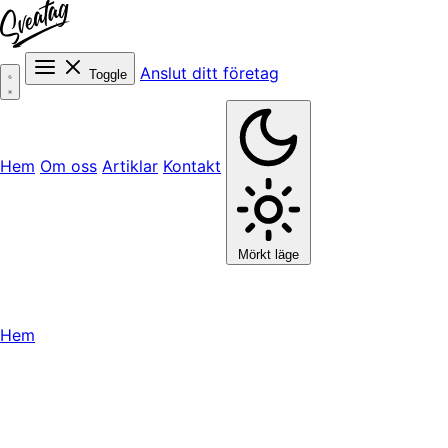
Anslut ditt företag
Toggle
Hem
Om oss
Artiklar
Kontakt
Mörkt läge
Hem