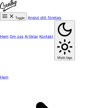
Anslut ditt företag
Toggle
Hem
Om oss
Artiklar
Kontakt
Mörkt läge
Hem