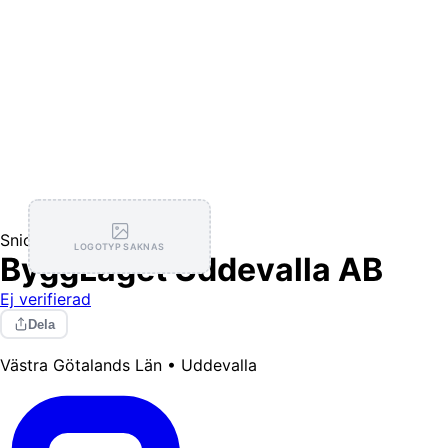
Snickare
LOGOTYP SAKNAS
ByggLaget Uddevalla AB
Ej verifierad
Dela
Västra Götalands Län • Uddevalla