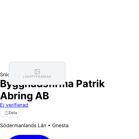
Snickare
LOGOTYP SAKNAS
Byggnadsfirma Patrik
Abring AB
Ej verifierad
Dela
Södermanlands Län • Gnesta