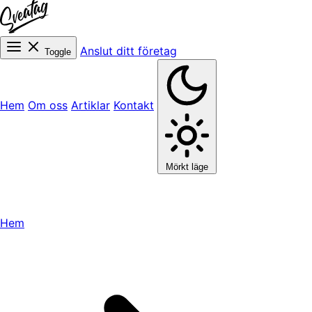
Anslut ditt företag
Toggle
Hem
Om oss
Artiklar
Kontakt
Mörkt läge
Hem