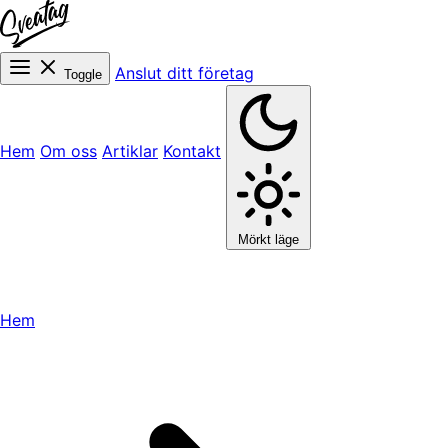
Anslut ditt företag
Toggle
Hem
Om oss
Artiklar
Kontakt
Mörkt läge
Hem